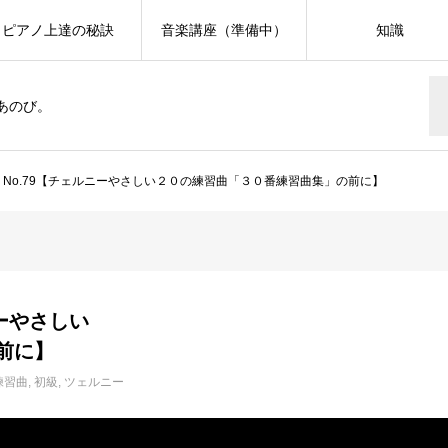
ピアノ上達の秘訣
音楽講座（準備中）
知識
あのび。
599 No.79【チェルニーやさしい２０の練習曲「３０番練習曲集」の前に】
ルニーやさしい
前に】
練習曲
初級
ツェルニー