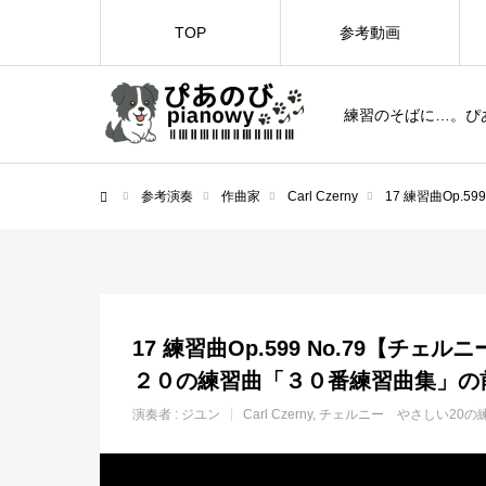
TOP
参考動画
練習のそばに…。ぴ
参考演奏
作曲家
Carl Czerny
17 練習曲Op.
ホーム
17 練習曲Op.599 No.79【チェ
２０の練習曲「３０番練習曲集」の
演奏者 :
ジユン
Carl Czerny
チェルニー やさしい20の