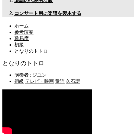
楽譜の代表的な版
コンサート用に楽譜を製本する
ホーム
参考演奏
難易度
初級
となりのトトロ
となりのトトロ
演奏者 :
ジユン
初級
テレビ・映画
童謡
久石譲