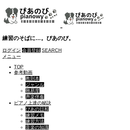
練習のそばに…。ぴあのび。
ログイン
会員登録
SEARCH
メニュー
TOP
参考動画
教則本
ジャンル
難易度
声楽伴奏
ピアノ上達の秘訣
ぴあの日和
練習メモ
練習方法
音楽の知識