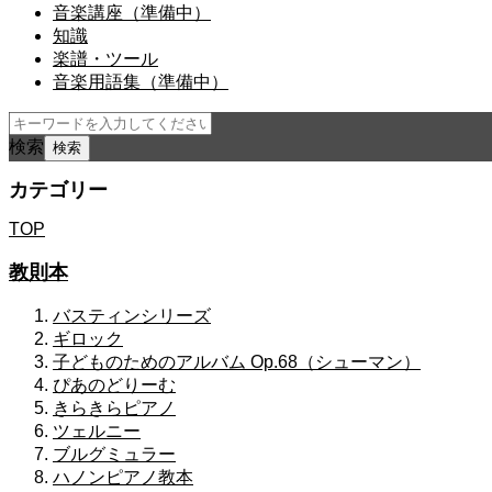
音楽講座（準備中）
知識
楽譜・ツール
音楽用語集（準備中）
検索
カテゴリー
TOP
教則本
バスティンシリーズ
ギロック
子どものためのアルバム Op.68（シューマン）
ぴあのどりーむ
きらきらピアノ
ツェルニー
ブルグミュラー
ハノンピアノ教本