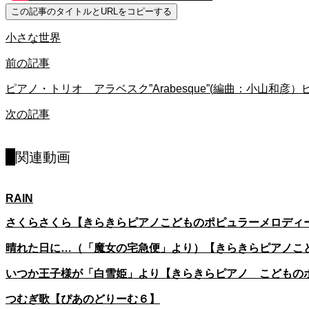
この記事のタイトルとURLをコピーする
小さな世界
前の記事
ピアノ・トリオ アラベスク”Arabesque”(編曲：小山和彦
次の記事
関連動画
RAIN
さくらさくら【きらきらピアノこどものポピュラーメロディ
晴れた日に…（「魔女の宅急便」より）【きらきらピアノこ
いつか王子様が「白雪姫」より【きらきらピアノ こどもの
つむぎ歌【ぴあのどりーむ６】