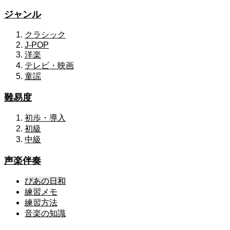
ジャンル
クラシック
J-POP
洋楽
テレビ・映画
童謡
難易度
初歩・導入
初級
中級
声楽伴奏
ぴあの日和
練習メモ
練習方法
音楽の知識