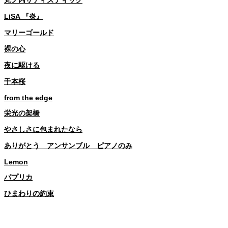
LiSA 『炎』
マリーゴールド
裸の心
夜に駆ける
千本桜
from the edge
栄光の架橋
やさしさに包まれたなら
ありがとう アンサンブル ピアノのみ
Lemon
パプリカ
ひまわりの約束