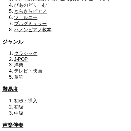
ぴあのどりーむ
きらきらピアノ
ツェルニー
ブルグミュラー
ハノンピアノ教本
ジャンル
クラシック
J-POP
洋楽
テレビ・映画
童謡
難易度
初歩・導入
初級
中級
声楽伴奏