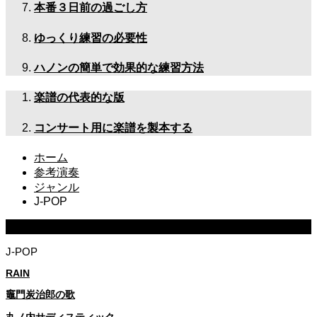
本番３日前の過ごし方
ゆっくり練習の必要性
ハノンの簡単で効果的な練習方法
楽譜の代表的な版
コンサート用に楽譜を製本する
ホーム
参考演奏
ジャンル
J-POP
ジャンル
J-POP
RAIN
竈門炭治郎の歌
丸ノ内サディスティック