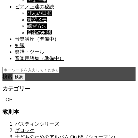
声楽伴奏
ピアノ上達の秘訣
ぴあの日和
練習メモ
練習方法
音楽の知識
音楽講座（準備中）
知識
楽譜・ツール
音楽用語集（準備中）
検索
カテゴリー
TOP
教則本
バスティンシリーズ
ギロック
子どものためのアルバム Op.68（シューマン）