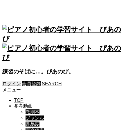
練習のそばに…。ぴあのび。
ログイン
会員登録
SEARCH
メニュー
TOP
参考動画
教則本
ジャンル
難易度