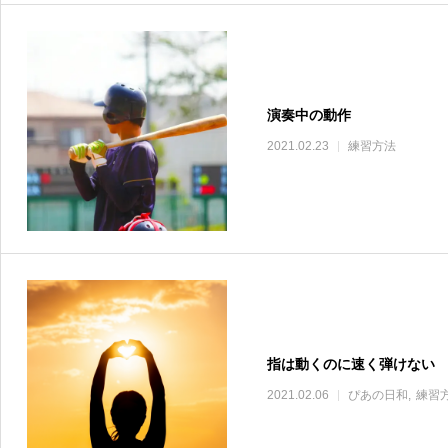
演奏中の動作
2021.02.23
練習方法
指は動くのに速く弾けない
2021.02.06
ぴあの日和
練習