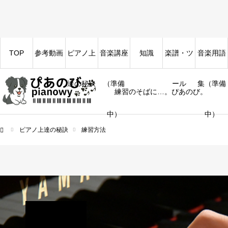
TOP
参考動画
ピアノ上
音楽講座
知識
楽譜・ツ
音楽用語
達の秘訣
（準備
ール
集（準備
練習のそばに…。ぴあのび。
中）
中）
ピアノ上達の秘訣
練習方法
ム