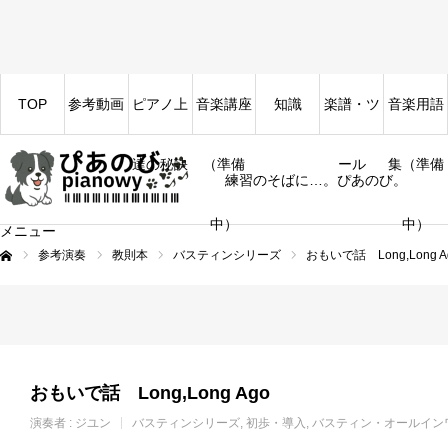
TOP
参考動画
ピアノ上
音楽講座
知識
楽譜・ツ
音楽用語
達の秘訣
（準備
ール
集（準備
練習のそばに…。ぴあのび。
中）
中）
メニュー
参考演奏
教則本
バスティンシリーズ
おもいで話 Long,Long A
ム
おもいで話 Long,Long Ago
演奏者 :
ジユン
バスティンシリーズ
初歩・導入
バスティン・オールイン