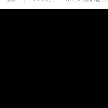
演奏者 :
ジユン
Carl Czerny
チェルニー やさしい20の練習曲
初級
ツェ