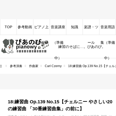
TOP
参考動画
ピアノ上
音楽講座
知識
楽譜・ツ
音楽用語
達の秘訣
（準備
ール
集（準備
練習のそばに…。ぴあのび。
中）
中）
参考演奏
作曲家
Carl Czerny
18:練習曲 Op.139 No.15
ム
18:練習曲 Op.139 No.15【チェルニー やさしい20
の練習曲 「30番練習曲集」の前に】