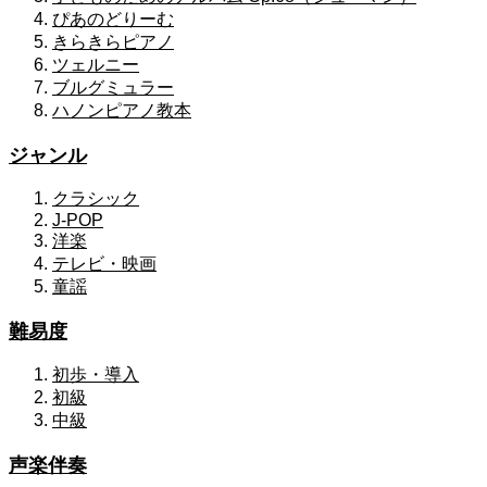
ぴあのどりーむ
きらきらピアノ
ツェルニー
ブルグミュラー
ハノンピアノ教本
ジャンル
クラシック
J-POP
洋楽
テレビ・映画
童謡
難易度
初歩・導入
初級
中級
声楽伴奏