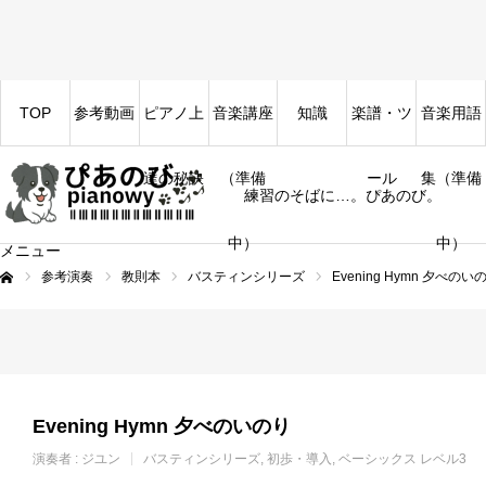
TOP
参考動画
ピアノ上
音楽講座
知識
楽譜・ツ
音楽用語
達の秘訣
（準備
ール
集（準備
練習のそばに…。ぴあのび。
中）
中）
メニュー
参考演奏
教則本
バスティンシリーズ
Evening Hymn 夕べのい
ム
Evening Hymn 夕べのいのり
演奏者 :
ジユン
バスティンシリーズ
初歩・導入
ベーシックス レベル3