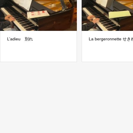
L’adieu 別れ
La bergeronnette せ