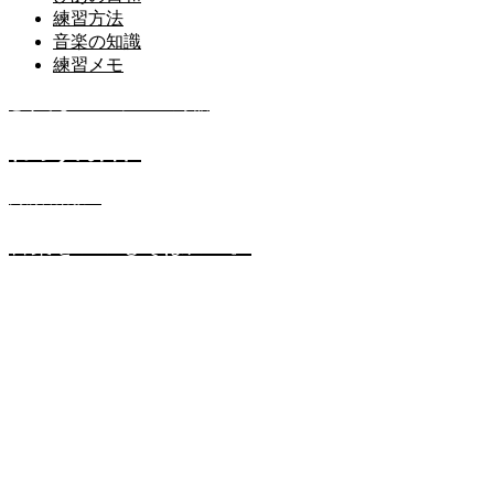
練習方法
音楽の知識
練習メモ
どうでもいいレッスンの小話
れっすん日和
高橋音楽教室
音楽をいつもそばに…。
メニュー