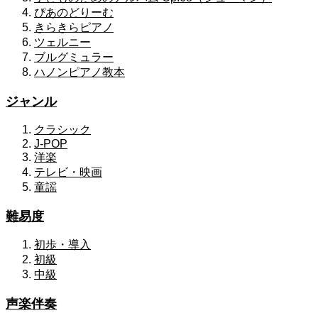
ぴあのどりーむ
きらきらピアノ
ツェルニー
ブルグミュラー
ハノンピアノ教本
ジャンル
クラシック
J-POP
洋楽
テレビ・映画
童謡
難易度
初歩・導入
初級
中級
声楽伴奏