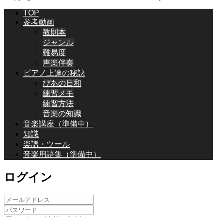
TOP
参考動画
教則本
ジャンル
難易度
声楽伴奏
ピアノ上達の秘訣
ぴあの日和
練習メモ
練習方法
音楽の知識
音楽講座（準備中）
知識
楽譜・ツール
音楽用語集（準備中）
ログイン