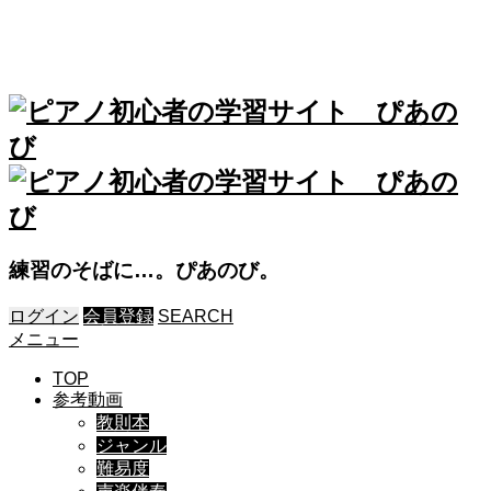
練習のそばに…。ぴあのび。
ログイン
会員登録
SEARCH
メニュー
TOP
参考動画
教則本
ジャンル
難易度