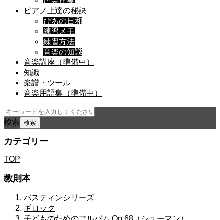
声楽伴奏
ピアノ上達の秘訣
ぴあの日和
練習メモ
練習方法
音楽の知識
音楽講座（準備中）
知識
楽譜・ツール
音楽用語集（準備中）
検索
カテゴリー
TOP
教則本
バスティンシリーズ
ギロック
子どものためのアルバム Op.68（シューマン）