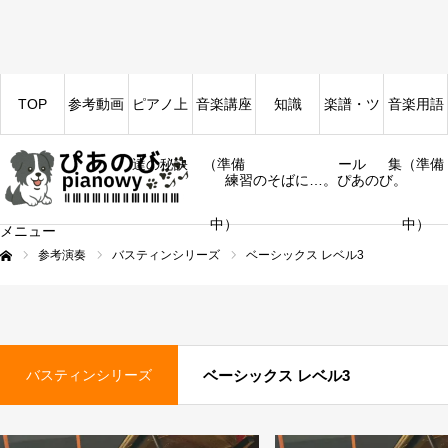
TOP
参考動画
ピアノ上
音楽講座
知識
楽譜・ツ
音楽用語
達の秘訣
（準備
ール
集（準備
練習のそばに…。ぴあのび。
中）
中）
メニュー
参考演奏
バスティンシリーズ
ベーシックス レベル3
ム
バスティンシリーズ
ベーシックス レベル3