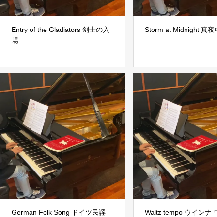
Entry of the Gladiators 剣士の入
Storm at Midnight 
場
German Folk Song ドイツ民謡
Waltz tempo ウインナ