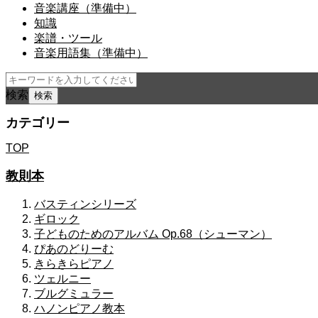
音楽講座（準備中）
知識
楽譜・ツール
音楽用語集（準備中）
検索
カテゴリー
TOP
教則本
バスティンシリーズ
ギロック
子どものためのアルバム Op.68（シューマン）
ぴあのどりーむ
きらきらピアノ
ツェルニー
ブルグミュラー
ハノンピアノ教本