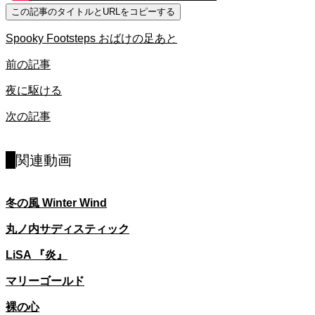
この記事のタイトルとURLをコピーする
Spooky Footsteps おばけの足あと
前の記事
夜に駆ける
次の記事
関連動画
冬の風 Winter Wind
丸ノ内サディスティック
LiSA 『炎』
マリーゴールド
裸の心