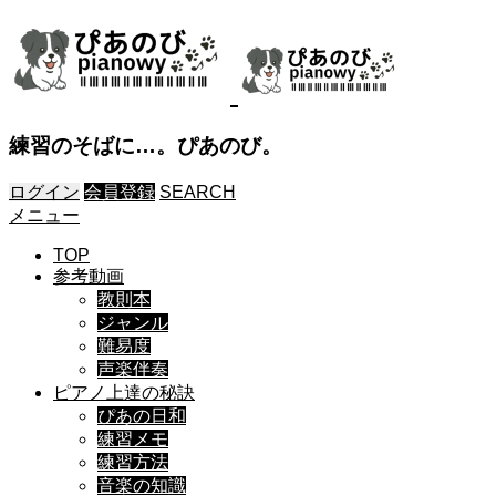
練習のそばに…。ぴあのび。
ログイン
会員登録
SEARCH
メニュー
TOP
参考動画
教則本
ジャンル
難易度
声楽伴奏
ピアノ上達の秘訣
ぴあの日和
練習メモ
練習方法
音楽の知識