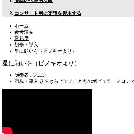
楽譜の代表的な版
コンサート用に楽譜を製本する
ホーム
参考演奏
難易度
初歩・導入
星に願いを（ピノキオより）
星に願いを（ピノキオより）
演奏者 :
ジユン
初歩・導入
きらきらピアノこどものポピュラーメロディ