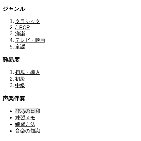
ジャンル
クラシック
J-POP
洋楽
テレビ・映画
童謡
難易度
初歩・導入
初級
中級
声楽伴奏
ぴあの日和
練習メモ
練習方法
音楽の知識