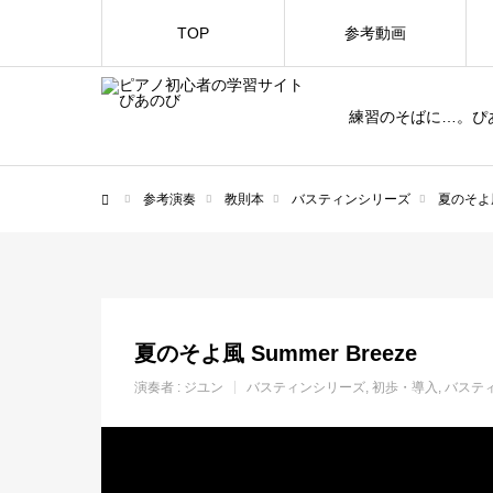
TOP
参考動画
練習のそばに…。ぴ
参考演奏
教則本
バスティンシリーズ
夏のそよ風 
ホーム
夏のそよ風 Summer Breeze
演奏者 :
ジユン
バスティンシリーズ
初歩・導入
バステ