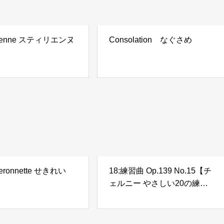
yrienne スティリエンヌ
Consolation なぐさめ
geronnette せきれい
18:練習曲 Op.139 No.15【チ
ェルニー やさしい20の練習
曲 「30番練習曲集」の前
に】