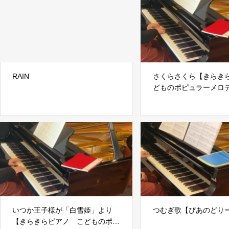
RAIN
さくらさくら【きらき
どものポピュラーメロ
2】
いつか王子様が「白雪姫」より
つむぎ歌【ぴあのどり
【きらきらピアノ こどものポピ