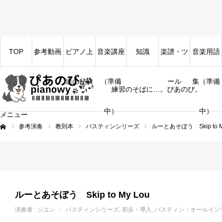
TOP
参考動画
ピアノ上
音楽講座
知識
楽譜・ツ
音楽用語
達の秘訣
（準備
ール
集（準備
練習のそばに…。ぴあのび。
中）
中）
メニュー
参考演奏
教則本
バスティンシリーズ
ルーとあそぼう Skip to M
ム
ルーとあそぼう Skip to My Lou
演奏者 :
ジユン
バスティンシリーズ
初歩・導入
バスティン・オールイン