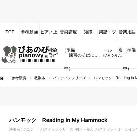
TOP
参考動画
ピアノ上
音楽講座
知識
楽譜・ツ
音楽用語
達の秘訣
（準備
ール
集（準備
練習のそばに…。ぴあのび。
中）
中）
参考演奏
教則本
バスティンシリーズ
ハンモック Reading In M
ム
ハンモック Reading In My Hammock
演奏者 :
ジユン
バスティンシリーズ
初歩・導入
バスティン・オールイン