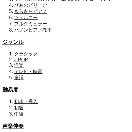
ぴあのどりーむ
きらきらピアノ
ツェルニー
ブルグミュラー
ハノンピアノ教本
ジャンル
クラシック
J-POP
洋楽
テレビ・映画
童謡
難易度
初歩・導入
初級
中級
声楽伴奏