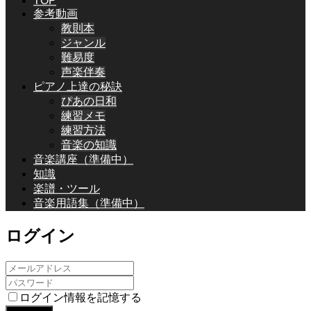
TOP
参考動画
教則本
ジャンル
難易度
声楽伴奏
ピアノ上達の秘訣
ぴあの日和
練習メモ
練習方法
音楽の知識
音楽講座（準備中）
知識
楽譜・ツール
音楽用語集（準備中）
ログイン
ログイン情報を記憶する