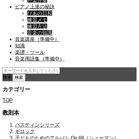
声楽伴奏
ピアノ上達の秘訣
ぴあの日和
練習メモ
練習方法
音楽の知識
音楽講座（準備中）
知識
楽譜・ツール
音楽用語集（準備中）
検索
カテゴリー
TOP
教則本
バスティンシリーズ
ギロック
子どものためのアルバム Op.68（シューマン）