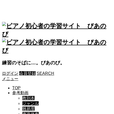
練習のそばに…。ぴあのび。
ログイン
会員登録
SEARCH
メニュー
TOP
参考動画
教則本
ジャンル
難易度