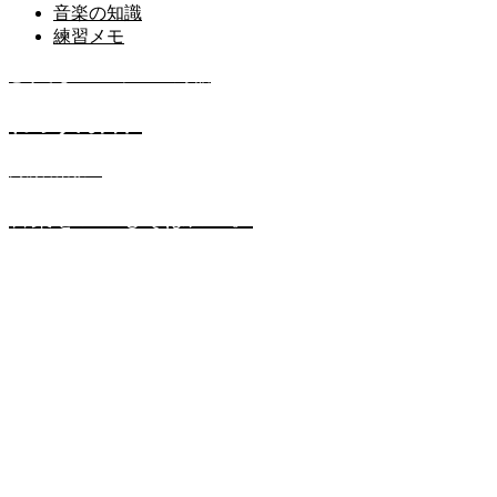
音楽の知識
練習メモ
どうでもいいレッスンの小話
れっすん日和
高橋音楽教室
音楽をいつもそばに…。
メニュー