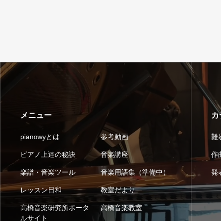
メニュー
カ
pianowyとは
参考動画
難
ピアノ上達の秘訣
音楽講座
作
楽譜・音楽ツール
音楽用語集（準備中）
発
レッスン日和
教室だより
高橋音楽研究所ポータ
高橋音楽教室
ルサイト