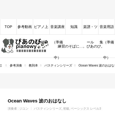
TOP
参考動画
ピアノ上
音楽講座
知識
楽譜・ツ
音楽用語
達の秘訣
（準備
ール
集（準備
練習のそばに…。ぴあのび。
中）
中）
参考演奏
教則本
バスティンシリーズ
Ocean Waves 波のおは
ム
Ocean Waves 波のおはなし
演奏者 :
ジユン
バスティンシリーズ
初級
ベーシックス レベル3