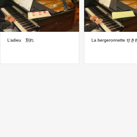
L’adieu 別れ
La bergeronnette せ