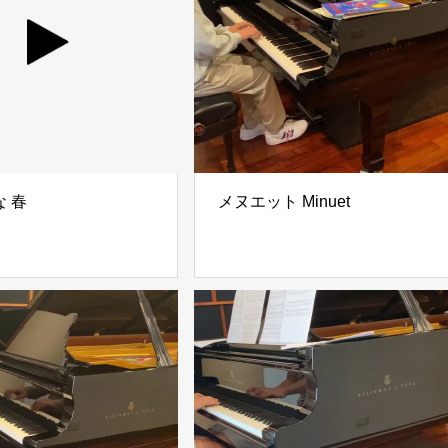
 春
メヌエット Minuet