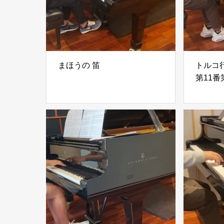
まほうの 笛
トルコ
第11番