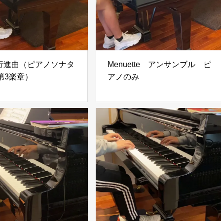
行進曲（ピアノソナタ
Menuette アンサンブル ピ
第3楽章）
アノのみ