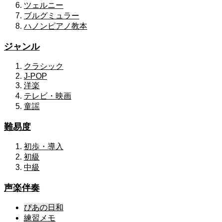
ツェルニー
ブルグミュラー
ハノンピアノ教本
ジャンル
クラシック
J-POP
洋楽
テレビ・映画
童謡
難易度
初歩・導入
初級
中級
声楽伴奏
ぴあの日和
練習メモ