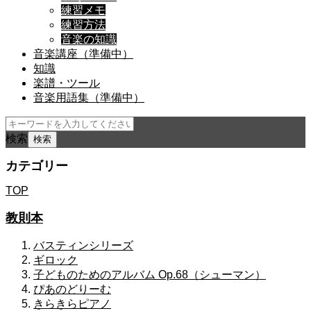
練習メモ
練習方法
音楽の知識
音楽講座（準備中）
知識
楽譜・ツール
音楽用語集（準備中）
検索
カテゴリー
TOP
教則本
バスティンシリーズ
ギロック
子どものためのアルバム Op.68（シューマン）
ぴあのどりーむ
きらきらピアノ