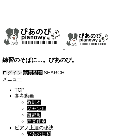
練習のそばに…。ぴあのび。
ログイン
会員登録
SEARCH
メニュー
TOP
参考動画
教則本
ジャンル
難易度
声楽伴奏
ピアノ上達の秘訣
ぴあの日和