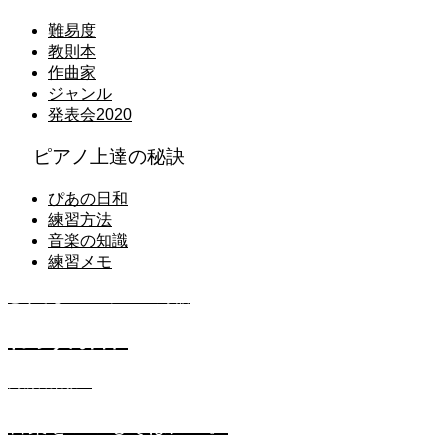
難易度
教則本
作曲家
ジャンル
発表会2020
ピアノ上達の秘訣
ぴあの日和
練習方法
音楽の知識
練習メモ
どうでもいいレッスンの小話
れっすん日和
高橋音楽教室
音楽をいつもそばに…。