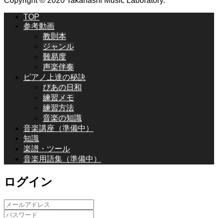
Copyright © 2020 Takahashi Music Laboratory.
TOP
参考動画
教則本
ジャンル
難易度
声楽伴奏
ピアノ上達の秘訣
ぴあの日和
練習メモ
練習方法
音楽の知識
音楽講座（準備中）
知識
楽譜・ツール
音楽用語集（準備中）
ログイン