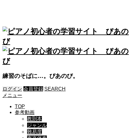
練習のそばに…。ぴあのび。
ログイン
会員登録
SEARCH
メニュー
TOP
参考動画
教則本
ジャンル
難易度