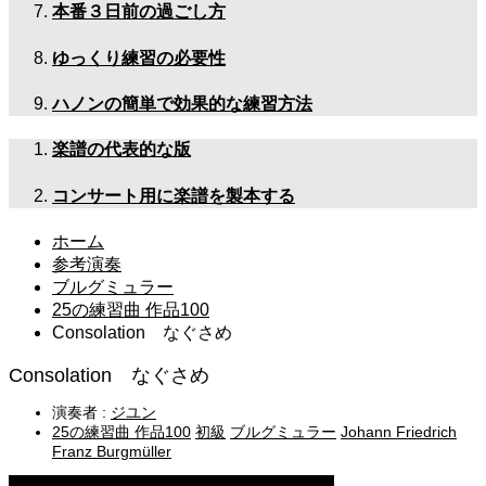
本番３日前の過ごし方
ゆっくり練習の必要性
ハノンの簡単で効果的な練習方法
楽譜の代表的な版
コンサート用に楽譜を製本する
ホーム
参考演奏
ブルグミュラー
25の練習曲 作品100
Consolation なぐさめ
Consolation なぐさめ
演奏者 :
ジユン
25の練習曲 作品100
初級
ブルグミュラー
Johann Friedrich
Franz Burgmüller