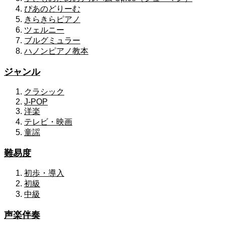
ぴあのどりーむ
きらきらピアノ
ツェルニー
ブルグミュラー
ハノンピアノ教本
ジャンル
クラシック
J-POP
洋楽
テレビ・映画
童謡
難易度
初歩・導入
初級
中級
声楽伴奏