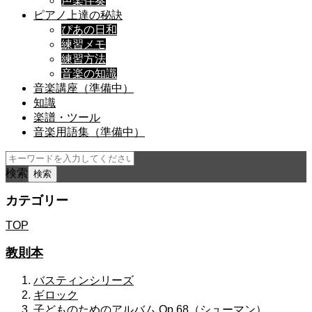
声楽伴奏
ピアノ上達の秘訣
ぴあの日和
練習メモ
練習方法
音楽の知識
音楽講座（準備中）
知識
楽譜・ツール
音楽用語集（準備中）
検索
カテゴリー
TOP
教則本
バスティンシリーズ
ギロック
子どものためのアルバム Op.68（シューマン）