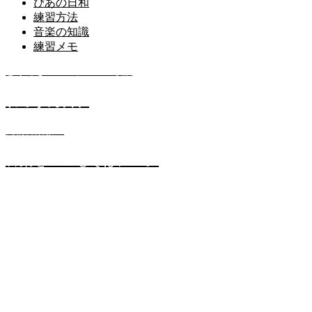
ぴあの日和
練習方法
音楽の知識
練習メモ
どうでもいいレッスンの小話
れっすん日和
高橋音楽教室
音楽をいつもそばに…。