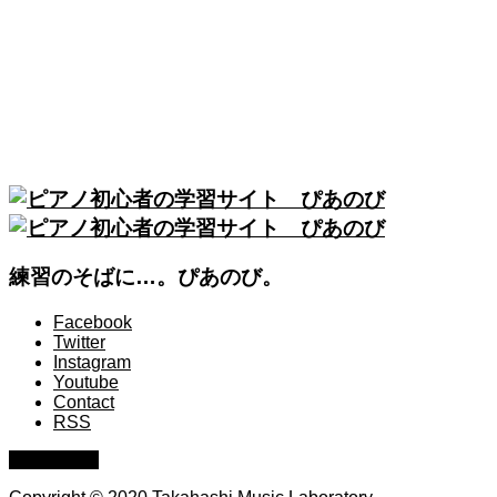
練習のそばに…。ぴあのび。
Facebook
Twitter
Instagram
Youtube
Contact
RSS
PAGE TOP