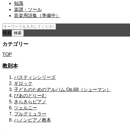
知識
楽譜・ツール
音楽用語集（準備中）
検索
カテゴリー
TOP
教則本
バスティンシリーズ
ギロック
子どものためのアルバム Op.68（シューマン）
ぴあのどりーむ
きらきらピアノ
ツェルニー
ブルグミュラー
ハノンピアノ教本