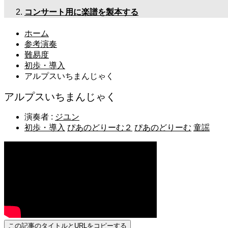
コンサート用に楽譜を製本する
ホーム
参考演奏
難易度
初歩・導入
アルプスいちまんじゃく
アルプスいちまんじゃく
演奏者 :
ジユン
初歩・導入
ぴあのどりーむ２
ぴあのどりーむ
童謡
この記事のタイトルとURLをコピーする